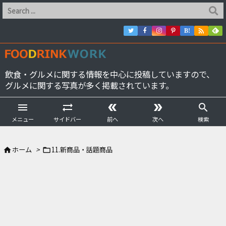

B!
飲食・グルメに関する情報を中心に投稿していますので、
グルメに関する写真が多く掲載されています。





メニュー
サイドバー
前へ
次へ
検索
ホーム
>
11.新商品・話題商品

