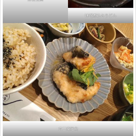
味噌煮込みうどん
玄三庵定食