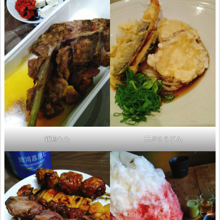
親鳥もも
天ぷらうどん