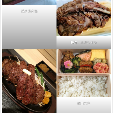
焼き鳥弁当
親鳥、ホタルイカ
銀白弁当