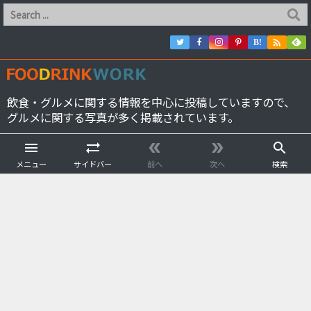

B!
飲食・グルメに関する情報を中心に投稿していますので、
グルメに関する写真が多く掲載されています。





メニュー
サイドバー
前へ
次へ
検索