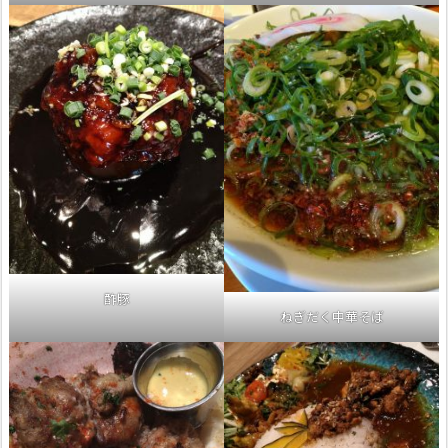
酢豚
ねぎだく中華そば