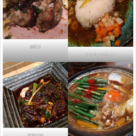
鳥焼き
スリランカカレー
麻婆豆腐