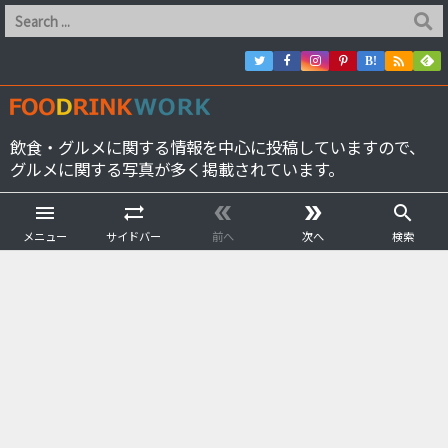

B!
飲食・グルメに関する情報を中心に投稿していますので、
グルメに関する写真が多く掲載されています。





メニュー
サイドバー
前へ
次へ
検索