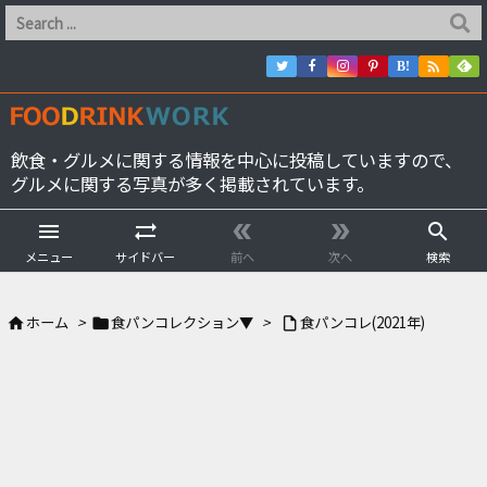

B!
飲食・グルメに関する情報を中心に投稿していますので、
グルメに関する写真が多く掲載されています。





メニュー
サイドバー
前へ
次へ
検索
ホーム
>
食パンコレクション▼
>
食パンコレ(2021年)


