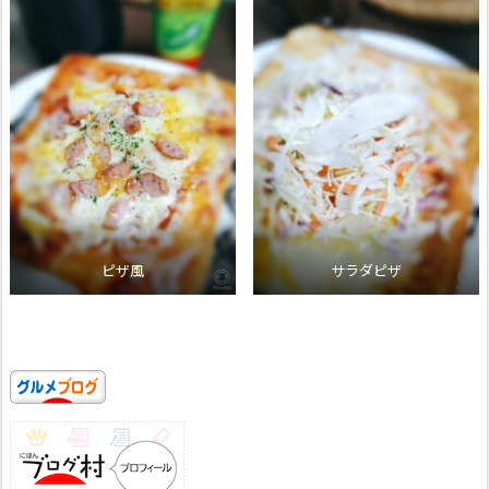
ピザ風
サラダピザ