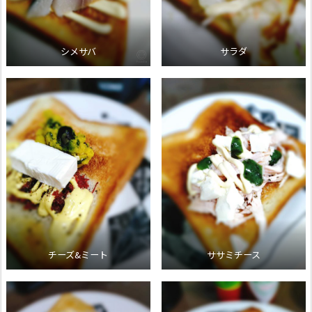
シメサバ
サラダ
チーズ&ミート
ササミチース