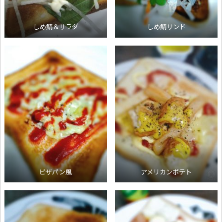
しめ鯖＆サラダ
しめ鯖サンド
ピザパン風
アメリカンポテト