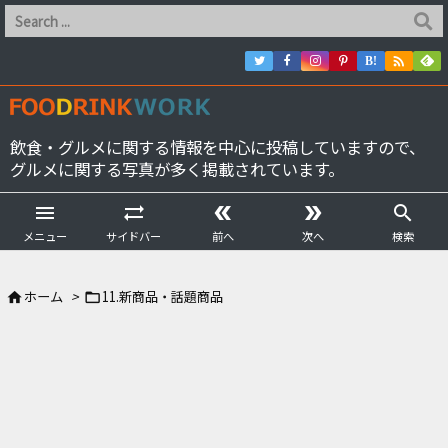

B!
飲食・グルメに関する情報を中心に投稿していますので、
グルメに関する写真が多く掲載されています。





メニュー
サイドバー
前へ
次へ
検索
ホーム
>
11.新商品・話題商品

