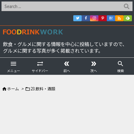

B!
飲食・グルメに関する情報を中心に投稿していますので、
グルメに関する写真が多く掲載されています。





メニュー
サイドバー
前へ
次へ
検索
ホーム
>
23.飲料・酒類

