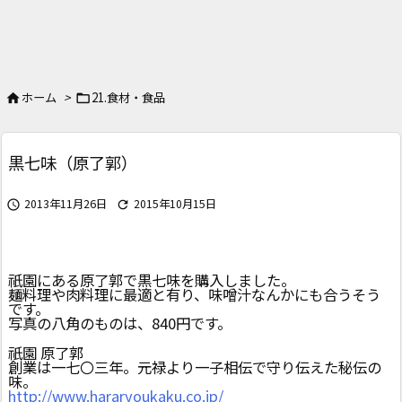
ホーム
>
21.食材・食品


黒七味（原了郭）
2013年11月26日
2015年10月15日


祇園にある原了郭で黒七味を購入しました。
麺料理や肉料理に最適と有り、味噌汁なんかにも合うそう
です。
写真の八角のものは、840円です。
祇園 原了郭
創業は一七〇三年。元禄より一子相伝で守り伝えた秘伝の
味。
http://www.hararyoukaku.co.jp/