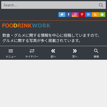

B!
飲食・グルメに関する情報を中心に投稿していますので、
グルメに関する写真が多く掲載されています。





メニュー
サイドバー
前へ
次へ
検索