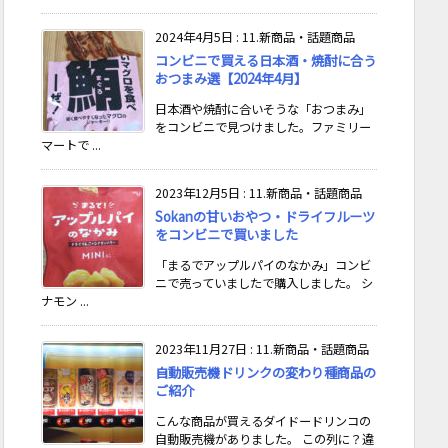
2024年4月5日
:
11.新商品・話題商品
コンビニで買える日本酒・焼酎に合う
おつまみ選【2024年4月】
日本酒や焼酎に合いそうな「おつまみ」
をコンビニで見つけました。ファミリー
マートで ...
2023年12月5日
:
11.新商品・話題商品
Sokanの甘いおやつ・ドライフルーツ
をコンビニで買いました
「まるでアップルパイのなかみ」コンビ
ニで売っていましたで購入しました。 シ
ナモン ...
2023年11月27日
:
11.新商品・話題商品
自動販売機ドリンクの変わり種商品の
ご紹介
こんな商品が買えるダイドードリンコの
自動販売機がありました。 この列に？違