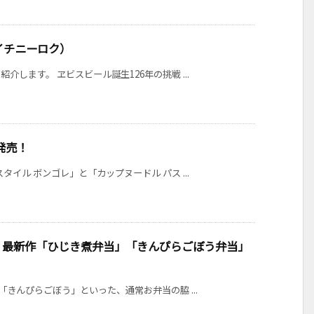
 イチニーロク）
します。 ヱビスビール誕生126年の挑戦 ...
発売！
イル ボンゴレ」と「カップヌードル パス ...
」最新作「ひじき煮弁当」「きんぴらごぼう弁当」
「きんぴらごぼう」といった、通常お弁当の脇 ...