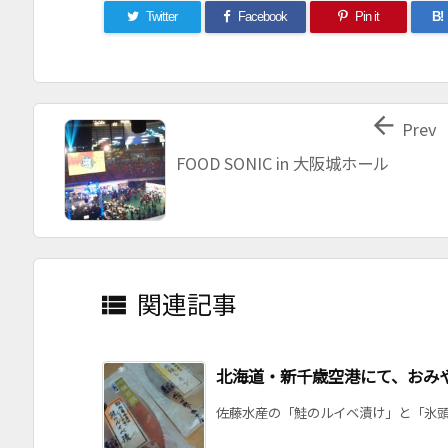
Twitter
Facebook
Pin it
B!

Prev
FOOD SONIC in 大阪城ホール
関連記事

北海道・新千歳空港にて、おみ
佐藤水産の「鮭のルイベ漬け」と「氷頭レ