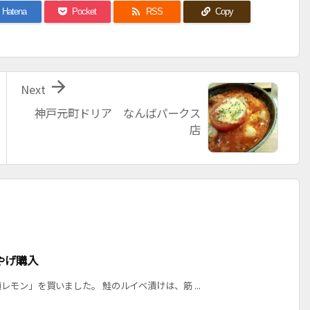

Hatena
Pocket
RSS
Copy

Next
神戸元町ドリア なんばパークス
店
やげ購入
モン」を買いました。 鮭のルイベ漬けは、筋 ...