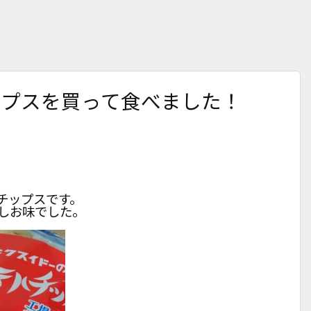
ップスを買って食べました！
チップスです。
しお味でした。