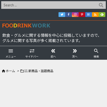

B!
飲食・グルメに関する情報を中心に投稿していますので、
グルメに関する写真が多く掲載されています。





メニュー
サイドバー
前へ
次へ
検索
ホーム
>
11.新商品・話題商品

