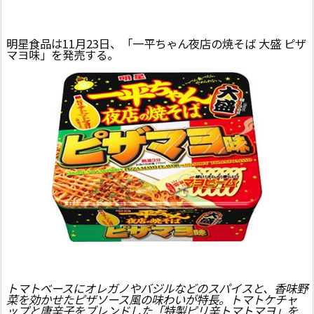
明星食品は11月23日、「一平ちゃん夜店の焼そば 大盛 ピザ
マヨ味」を発売する。
トマトベースにオレガノやバジルなどのスパイスと、香味野
菜を効かせたピザソース風の味わいが特長。トマトケチャ
ップと唐辛子をブレンドした「特製ピリ辛トマトマヨ」を