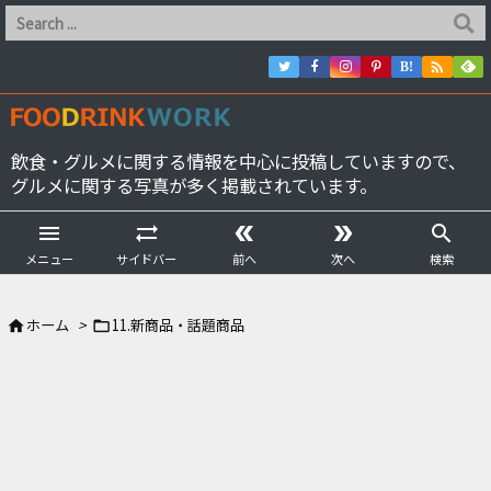

B!
飲食・グルメに関する情報を中心に投稿していますので、
グルメに関する写真が多く掲載されています。





メニュー
サイドバー
前へ
次へ
検索
ホーム
>
11.新商品・話題商品

