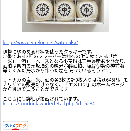
http://www.emelon.net/satonaka/
伊勢に縁のある材料を使ったクッキーです。
定番である3種のフレーバーは神への供え物である「塩」
「米」「酒」。ベースとなる小麦粉は三重県産あやひかり、
酒粕は県内の元坂酒造の純米吟醸酒粕、塩は伊勢の神前海
岸でくんだ海水から作った塩を使っているそうです。
サトナカの塩、米、酒の各3枚の計9枚入りは税別645円。モ
ナリザでの販売だけでなく、「エメロン」のホームページ
から通販で買うことができます。
こちらにも詳細が掲載されています。
https://foodrink.work/detail.php?id=5284