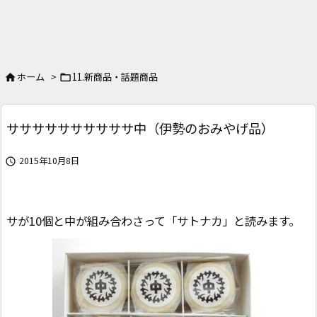
ホーム
>
11.新商品・話題商品


ササササササササササ中（伊勢のおみやげ品）
2015年10月8日

サが10個と中が組み合わさって「サトナカ」と読みます。