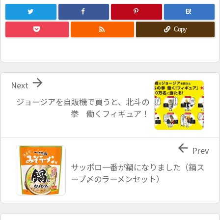
B!

Copy

Next
ジョージアを自販機で買うと、北斗の
拳 働くフィギュア！

Prev
サッポロ一番が鍋になりました（鍋ス
ープ〆のラーメンセット）