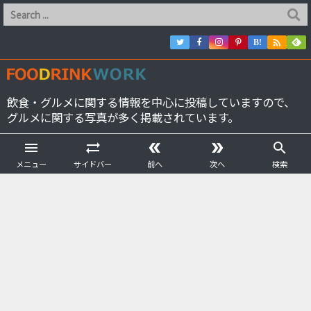

B!
飲食・グルメに関する情報を中心に投稿していますので、
グルメに関する写真が多く掲載されています。





メニュー
サイドバー
前へ
次へ
検索