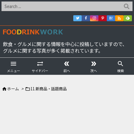

B!
飲食・グルメに関する情報を中心に投稿していますので、
グルメに関する写真が多く掲載されています。





メニュー
サイドバー
前へ
次へ
検索
ホーム
>
11.新商品・話題商品

