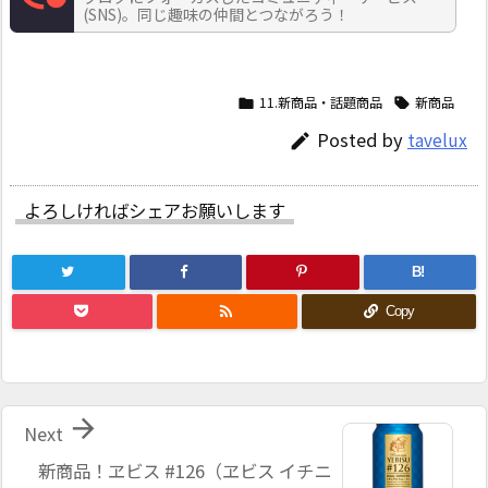
(SNS)。同じ趣味の仲間とつながろう！
11.新商品・話題商品
新商品


Posted by
tavelux

よろしければシェアお願いします
B!

Copy

Next
新商品！ヱビス #126（ヱビス イチニ