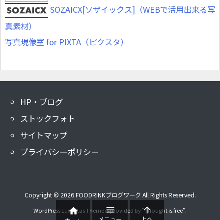
SOZAICX[ソザイックス]（WEBで活用出来る写
真素材）
写真現像室 for PIXTA（ピクスタ）
HP・ブログ
ストックフォト
サイトマップ
プライバシーポリシー
Copyright ©
2026
FOODRINKブログワーク
All Rights Reserved.



WordPress Luxeritas Theme is provided by "
Thought is free
".
メニュー
上へ