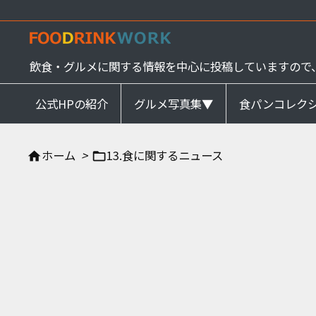
飲食・グルメに関する情報を中心に投稿していますので
公式HPの紹介
グルメ写真集▼
食パンコレク
ホーム
>
13.食に関するニュース

