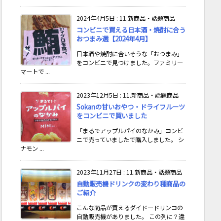
2024年4月5日
:
11.新商品・話題商品
コンビニで買える日本酒・焼酎に合う
おつまみ選【2024年4月】
日本酒や焼酎に合いそうな「おつまみ」
をコンビニで見つけました。ファミリー
マートで ...
2023年12月5日
:
11.新商品・話題商品
Sokanの甘いおやつ・ドライフルーツ
をコンビニで買いました
「まるでアップルパイのなかみ」コンビ
ニで売っていましたで購入しました。 シ
ナモン ...
2023年11月27日
:
11.新商品・話題商品
自動販売機ドリンクの変わり種商品の
ご紹介
こんな商品が買えるダイドードリンコの
自動販売機がありました。 この列に？違