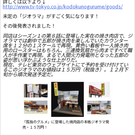
詳しくは以下より↓
http://www.tv-tokyo.co.jp/kodokunogurume/goods/
未定の「ジオラマ」がすごく気になります！
その後発表されました！
同店はシーズン１の第８話に登場した実在の焼き肉店で、ジ
オラマでは劇中で五郎が焼き肉を楽しんでいたカウンター
席を１２分の１スケールで再現。黄色い看板や一人焼き肉
用のロースターはもちろん、三連換気扇から肉まですべて職
人が手作業で再現。まるで人間火力発電所となった五郎の
姿が思い浮かぶような仕上がりだ。
現在、テレビ東京のウェブサイトにて予約を受け付けてい
るこのジオラマのお値段は１５万円（税抜き）。１２月下
旬から順次発送予定だ。
「孤独のグルメ」に登場した焼肉店の本格ジオラマ発
売・１５万円！