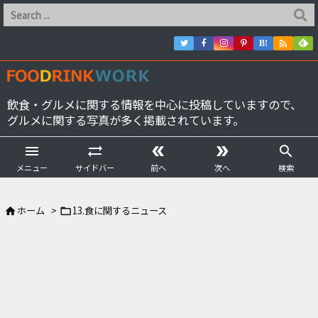

B!
飲食・グルメに関する情報を中心に投稿していますので、
グルメに関する写真が多く掲載されています。





メニュー
サイドバー
前へ
次へ
検索
ホーム
>
13.食に関するニュース

