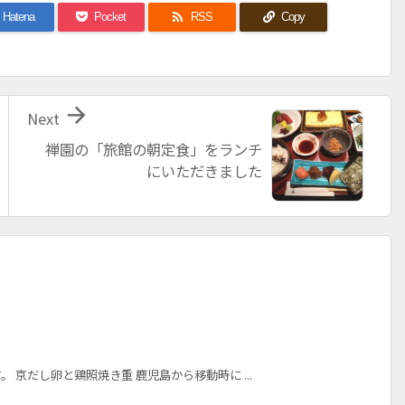

Hatena
Pocket
RSS
Copy

Next
禅園の「旅館の朝定食」をランチ
にいただきました
 京だし卵と鶏照焼き重 鹿児島から移動時に ...