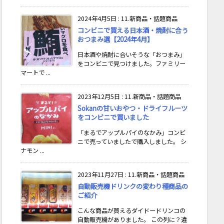
2024年4月5日
:
11.新商品・話題商品
コンビニで買える日本酒・焼酎に合う
おつまみ選【2024年4月】
日本酒や焼酎に合いそうな「おつまみ」
をコンビニで見つけました。ファミリー
マートで ...
2023年12月5日
:
11.新商品・話題商品
Sokanの甘いおやつ・ドライフルーツ
をコンビニで買いました
「まるでアップルパイのなかみ」コンビ
ニで売っていましたで購入しました。 シ
ナモン ...
2023年11月27日
:
11.新商品・話題商品
自動販売機ドリンクの変わり種商品の
ご紹介
こんな商品が買えるダイドードリンコの
自動販売機がありました。 この列に？違