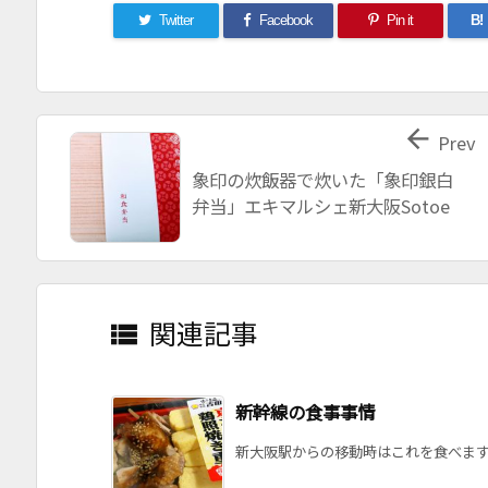
Twitter
Facebook
Pin it
B!

Prev
象印の炊飯器で炊いた「象印銀白
弁当」エキマルシェ新大阪Sotoe
関連記事

新幹線の食事事情
新大阪駅からの移動時はこれを食べます。