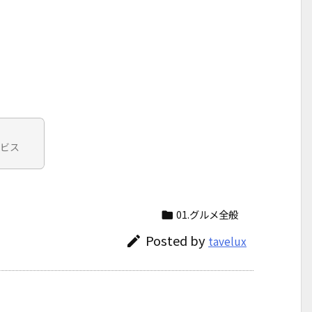
ービス
01.グルメ全般

Posted by

tavelux