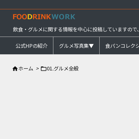
飲食・グルメに関する情報を中心に投稿していますので
公式HPの紹介
グルメ写真集▼
食パンコレク
ホーム
>
01.グルメ全般

