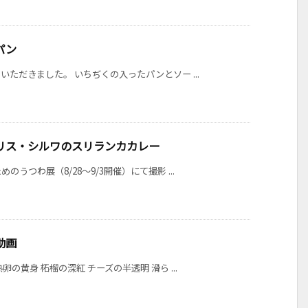
パン
ただきました。 いちぢくの入ったパンとソー ...
リス・シルワのスリランカカレー
つわ展（8/28～9/3開催）にて撮影 ...
動画
の黄身 柘榴の深紅 チーズの半透明 滑ら ...