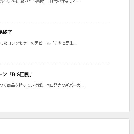
べられる“夏のどん兵衛”「日清の汁なしど ...
産終了
売したロングセラーの黒ビール「アサヒ黒生 ...
ン「BIG□割」
つく商品を持っていけば、同日発売の新バーガ ...