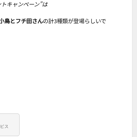
トキャンペーン”は
小鳥とフチ田さん
の計3種類が登場らしいで
ービス