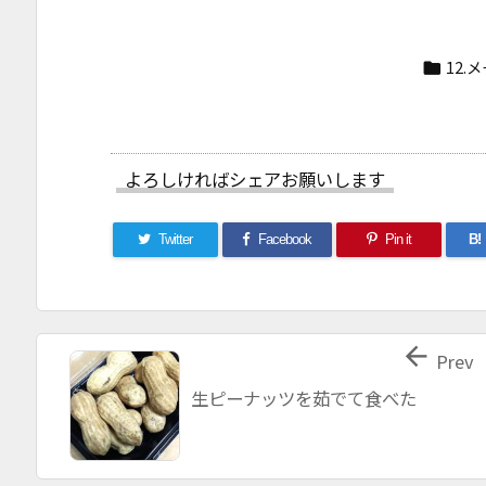
12.

よろしければシェアお願いします
Twitter
Facebook
Pin it
B!

Prev
生ピーナッツを茹でて食べた