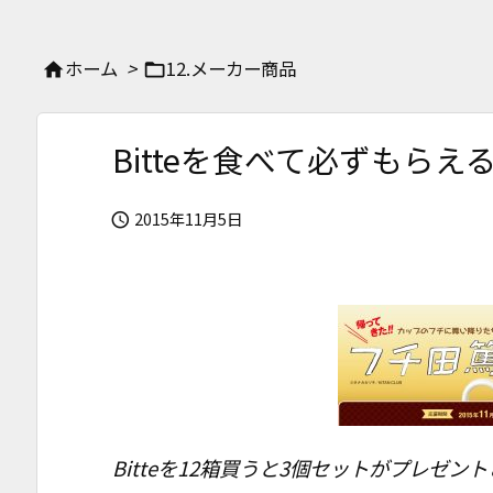
ホーム
>
12.メーカー商品


Bitteを食べて必ずもら
2015年11月5日

Bitteを12箱買うと3個セットがプレゼン