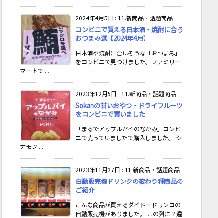
2024年4月5日
:
11.新商品・話題商品
コンビニで買える日本酒・焼酎に合う
おつまみ選【2024年4月】
日本酒や焼酎に合いそうな「おつまみ」
をコンビニで見つけました。ファミリー
マートで ...
2023年12月5日
:
11.新商品・話題商品
Sokanの甘いおやつ・ドライフルーツ
をコンビニで買いました
「まるでアップルパイのなかみ」コンビ
ニで売っていましたで購入しました。 シ
ナモン ...
2023年11月27日
:
11.新商品・話題商品
自動販売機ドリンクの変わり種商品の
ご紹介
こんな商品が買えるダイドードリンコの
自動販売機がありました。 この列に？違