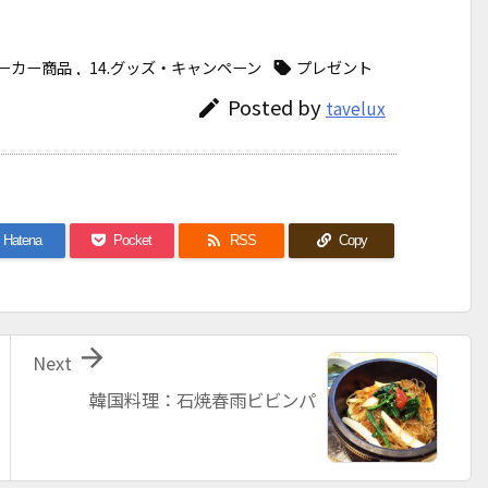
メーカー商品
,
14.グッズ・キャンペーン
プレゼント

Posted by

tavelux

Hatena
Pocket
RSS
Copy

Next
韓国料理：石焼春雨ビビンパ