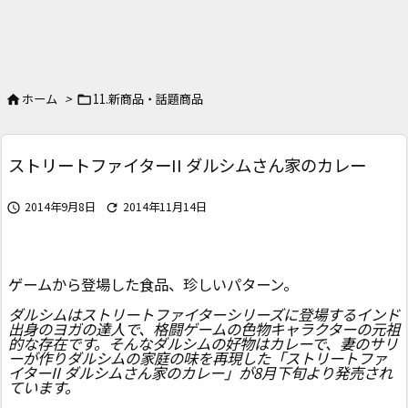
ホーム
>
11.新商品・話題商品


ストリートファイターII ダルシムさん家のカレー
2014年9月8日
2014年11月14日


ゲームから登場した食品、珍しいパターン。
ダルシムはストリートファイターシリーズに登場するインド
出身のヨガの達人で、格闘ゲームの色物キャラクターの元祖
的な存在です。そんなダルシムの好物はカレーで、妻のサリ
ーが作りダルシムの家庭の味を再現した「ストリートファ
イターII ダルシムさん家のカレー」が8月下旬より発売され
ています。