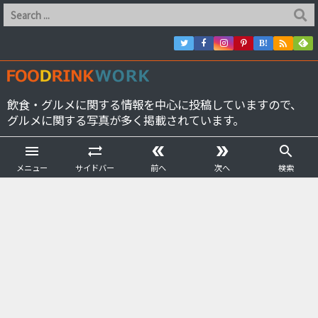

B!
飲食・グルメに関する情報を中心に投稿していますので、
グルメに関する写真が多く掲載されています。





メニュー
サイドバー
前へ
次へ
検索