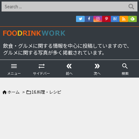

B!
飲食・グルメに関する情報を中心に投稿していますので、
グルメに関する写真が多く掲載されています。





メニュー
サイドバー
前へ
次へ
検索
ホーム
>
16.料理・レシピ

