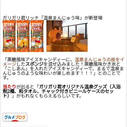
ガリガリ君リッチ「温泉まんじゅう味」が新登場
「黒糖風味アイスキャンディーに、
温泉まんじゅうの皮をイ
メージ
した
スポンジ
を混ぜ込みました！黒糖風味かき氷と
「こしあん」を入れたアイスキャンディーで、まるで温泉ま
んじゅうのような味わいが楽しめます！！！」とのことで
す。
当たり
が出ると「
ガリガリ君オリジナル温泉グッズ（入浴
剤2種、和タオル、チャック付きビニールケースのセッ
ト）
」がもれなくもらえるらしいです。