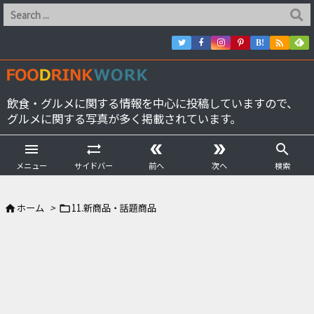

B!
飲食・グルメに関する情報を中心に投稿していますので、
グルメに関する写真が多く掲載されています。





メニュー
サイドバー
前へ
次へ
検索
ホーム
>
11.新商品・話題商品

