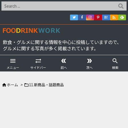

B!
飲食・グルメに関する情報を中心に投稿していますので、
グルメに関する写真が多く掲載されています。





メニュー
サイドバー
前へ
次へ
検索
ホーム
>
11.新商品・話題商品

