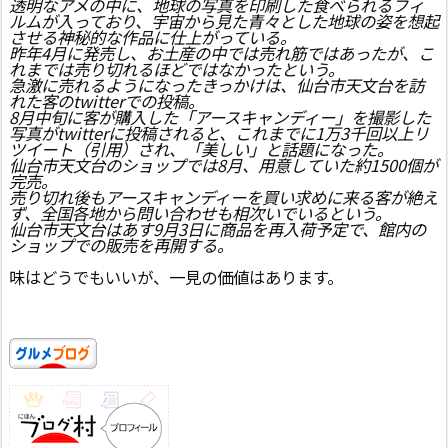
透明なアメの中に、地球の写真を印刷した食べられるフィ
ルムが入っており、宇宙から見た青々とした地球の姿を想起
させる神秘的な作品に仕上がっている。
昨年4月に発売し、お土産の中では売れ筋ではあったが、こ
れまでは売り切れるほどではなかったという。
急激に売れるようになったきっかけは、仙台市天文台を訪
れた客のtwitterでの投稿。
8月中旬に客が購入した「アースキャンディー」を撮影した
写真がtwitterに投稿されると、これまでに1万3千回以上リ
ツイート（引用）され、「美しい」と話題になった。
仙台市天文台のショップでは8月、用意していた約1500個が
完売。
売り切れ後もアースキャンディーを買い求めに来る客が絶え
ず、全国各地から問い合わせも相次いでいるという。
仙台市天文台はあす9月3日に商品を再入荷予定で、館内の
ショップでの販売を再開する。
味はどうでもいいが、一見の価値はあります。