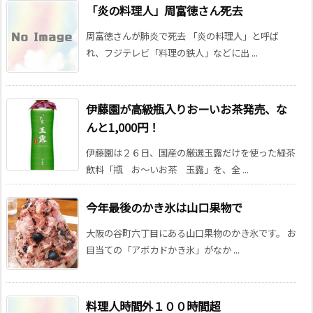
「炎の料理人」周富徳さん死去
周富徳さんが肺炎で死去 「炎の料理人」と呼ば
れ、フジテレビ「料理の鉄人」などに出 ...
伊藤園が高級瓶入りおーいお茶発売、な
んと1,000円！
伊藤園は２６日、国産の厳選玉露だけを使った緑茶
飲料「瓶 お～いお茶 玉露」を、全 ...
今年最後のかき氷は山口果物で
大阪の谷町六丁目にある山口果物のかき氷です。 お
目当ての「アボカドかき氷」がなか ...
料理人時間外１００時間超