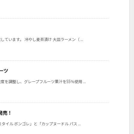
います。 冷やし麦茶漬け 大皿ラーメン（ ...
ーツ
を調整し、グレープフルーツ果汁を55％使用 ...
発売！
イル ボンゴレ」と「カップヌードル パス ...