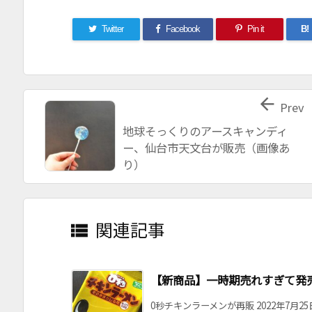
Twitter
Facebook
Pin it
B!

Prev
地球そっくりのアースキャンディ
ー、仙台市天文台が販売（画像あ
り）
関連記事

【新商品】一時期売れすぎて発
0秒チキンラーメンが再販 2022年7月25