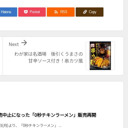

Hatena
Pocket
RSS
Copy

Next
わが家は名酒場 後引くうまさの
甘辛ソース付き！串カツ風
売中止になった「0秒チキンラーメン」販売再開
日(月)より、「0秒チキンラーメン」 ...