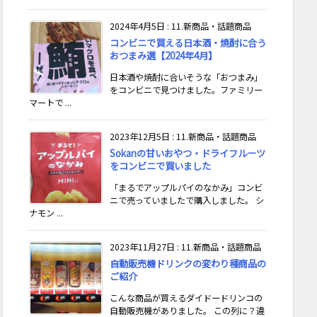
2024年4月5日
:
11.新商品・話題商品
コンビニで買える日本酒・焼酎に合う
おつまみ選【2024年4月】
日本酒や焼酎に合いそうな「おつまみ」
をコンビニで見つけました。ファミリー
マートで ...
2023年12月5日
:
11.新商品・話題商品
Sokanの甘いおやつ・ドライフルーツ
をコンビニで買いました
「まるでアップルパイのなかみ」コンビ
ニで売っていましたで購入しました。 シ
ナモン ...
2023年11月27日
:
11.新商品・話題商品
自動販売機ドリンクの変わり種商品の
ご紹介
こんな商品が買えるダイドードリンコの
自動販売機がありました。 この列に？違