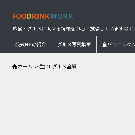
飲食・グルメに関する情報を中心に投稿していますので
公式HPの紹介
グルメ写真集▼
食パンコレク
ホーム
>
01.グルメ全般

