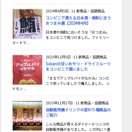
2024年4月5日
:
11.新商品・話題商品
コンビニで買える日本酒・焼酎に合う
おつまみ選【2024年4月】
日本酒や焼酎に合いそうな「おつまみ」
をコンビニで見つけました。ファミリー
マートで ...
2023年12月5日
:
11.新商品・話題商品
Sokanの甘いおやつ・ドライフルーツ
をコンビニで買いました
「まるでアップルパイのなかみ」コンビ
ニで売っていましたで購入しました。 シ
ナモン ...
2023年11月27日
:
11.新商品・話題商品
自動販売機ドリンクの変わり種商品の
ご紹介
こんな商品が買えるダイドードリンコの
自動販売機がありました。 この列に？違