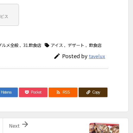
ービス
.グルメ全般
,
31.飲食店
アイス
,
デザート
,
飲食店

Posted by

tavelux

Hatena
Pocket
RSS
Copy

Next