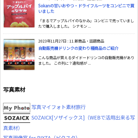
Sokanの甘いおやつ・ドライフルーツをコンビニで買
いました
「まるでアップルパイのなかみ」コンビニで売っていまし
たで購入しました。 シナモン ...
2023年11月27日
:
11.新商品・話題商品
自動販売機ドリンクの変わり種商品のご紹介
こんな商品が買えるダイドードリンコの自動販売機があり
ました。 この列に？違和感が ...
写真素材
写真マイフォト素材旅行
SOZAICX[ソザイックス]（WEBで活用出来る写
真素材）
写真現像室 for PIXTA（ピクスタ）