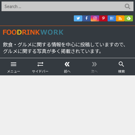

B!
飲食・グルメに関する情報を中心に投稿していますので、
グルメに関する写真が多く掲載されています。





メニュー
サイドバー
前へ
次へ
検索