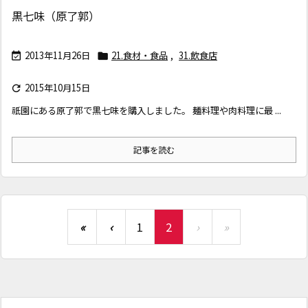
黒七味（原了郭）
2013年11月26日
21.食材・食品
,
31.飲食店


2015年10月15日

祇園にある原了郭で黒七味を購入しました。 麺料理や肉料理に最 ...
記事を読む
«
‹
1
2
›
»