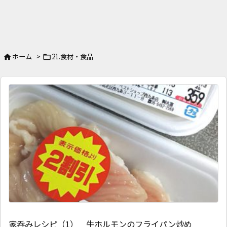
ホーム
>
21.食材・食品


家呑みレシピ（1） 牛ホルモンのフライパン炒め