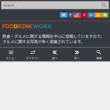

B!
飲食・グルメに関する情報を中心に投稿していますので、
グルメに関する写真が多く掲載されています。





メニュー
サイドバー
前へ
次へ
検索